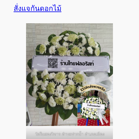
สั่งแจกันดอกไม้
วัดในสองวิหาร ตำบลปากน้ำ อำเภอเมือง