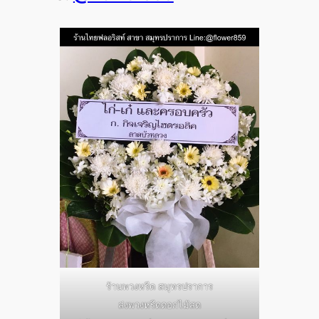
ร้านพวงหรีด สมุทรปราการ
ส่งพวงหรีดดอกไม้สด